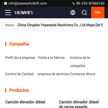
info@yeaweyforklift.com
86-532-87666160
Cita
Inicio
China Qingdao Yeaweyda Machinery Co., Ltd Mapa Del Siti
Compañía
Perfil de la empresa
Visita a la fábrica
historia de la
compañía
Control de Calidad
empresa de servicios
Contactar Ahora
Productos
Camión elevador diésel
Camión elevador diésel
de carga pesada