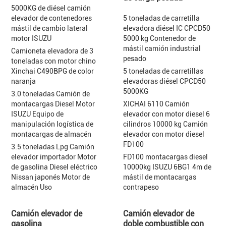
5000KG de diésel camión
elevador de contenedores
5 toneladas de carretilla
mástil de cambio lateral
elevadora diésel IC CPCD50
motor ISUZU
5000 kg Contenedor de
mástil camión industrial
Camioneta elevadora de 3
pesado
toneladas con motor chino
Xinchai C490BPG de color
5 toneladas de carretillas
naranja
elevadoras diésel CPCD50
5000KG
3.0 toneladas Camión de
montacargas Diesel Motor
XICHAI 6110 Camión
ISUZU Equipo de
elevador con motor diesel 6
manipulación logística de
cilindros 10000 kg Camión
montacargas de almacén
elevador con motor diesel
FD100
3.5 toneladas Lpg Camión
elevador importador Motor
FD100 montacargas diesel
de gasolina Diesel eléctrico
10000kg ISUZU 6BG1 4m de
Nissan japonés Motor de
mástil de montacargas
almacén Uso
contrapeso
Camión elevador de
Camión elevador de
gasolina
doble combustible con