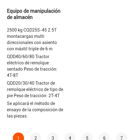
Equipo de manipulación
de almacén
2500 kg CQD25S-45 2.5T
montacargas multi
direccionales con asiento
con mástil triple de 6 m
QDD40/60/80 Tractor
eléctrico de remolque
sentado Peso de tracción:
4T-8T
QDD20/30/40 Tractor de
remolque eléctrico de tipo de
pie Peso de tracción: 2T-4T
Se aplicará el método de
ensayo de la composición de
las piezas.
1
2
3
4
5
6
7