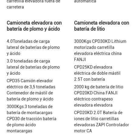
carretilla elevadora fuera de
automática
carretera
Camioneta elevadora con
Camioneta elevadora con
batería de plomo y ácido
batería de litio
4.0Toneladas de carga
3000Kgs CPD30KD Lithium
lateral de baterías de plomo
motorizado carretilla
y ácido
elevadora eléctrica china
FANJI
3.0 toneladas de carga
lateral de baterías de plomo
CPD25KD elevadora
y ácido
eléctrica de doble mástil
2.5T con batería
CPD35 Camión elevador
eléctrico de 3,5 toneladas
2000 kg de batería de litio
Contenedor de mástil de
CPD20KD China FANJI
batería de plomo y ácido
eléctrico contrapeso
elevadora elevadora
3000Kgs 3 toneladas de
batería de montacargas
CPD20KD 2.0T Batería de
CPD30 de tracción batería
iones de litio carretillas
de plomo ácido
elevadoras ZAPI Controlador
montacargas
motor CA