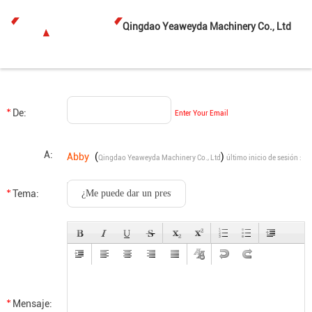
Qingdao Yeaweyda Machinery Co., Ltd
De:
Enter Your Email
A:
Abby
(
)
Qingdao Yeaweyda Machinery Co., Ltd
último inicio de sesión :
7 horas 33 minutos hace
Tema:
Mensaje: